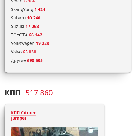
Smart
6 166
SsangYong
1 424
Subaru
10 240
Suzuki
17 068
TOYOTA
66 142
Volkswagen
19 229
Volvo
65 030
Другие
690 505
КПП
517 860
КПП Citroen
Jumper