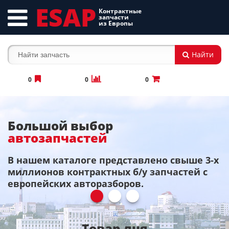
ESAP
Контрактные
запчасти
из Европы
Найти
0
0
0
Большой выбор
автозапчастей
,
В нашем каталоге представлено свыше 3-х
Б
миллионов контрактных б/у запчастей с
з
европейских авторазборов.
б
Товар дня