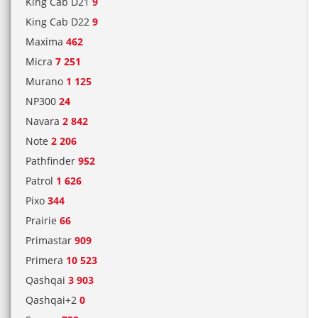
King Cab D21
9
King Cab D22
9
Maxima
462
Micra
7 251
Murano
1 125
NP300
24
Navara
2 842
Note
2 206
Pathfinder
952
Patrol
1 626
Pixo
344
Prairie
66
Primastar
909
Primera
10 523
Qashqai
3 903
Qashqai+2
0