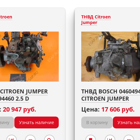
troen
ТНВД Citroen
Jumper
CITROEN JUMPER
ТНВД BOSCH 046049
94460 2.5 D
CITROEN JUMPER
:
20 947 руб.
Цена:
17 606 руб.
зину
Узнать наличие
В корзину
Узнать на