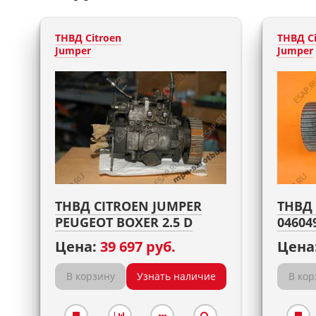
ТНВД Citroen
ТНВД Ci
Jumper
Jumper
ТНВД CITROEN JUMPER
ТНВД 
PEUGEOT BOXER 2.5 D
04604
Цена:
39 697 руб.
Цена
В корзину
Узнать наличие
В кор