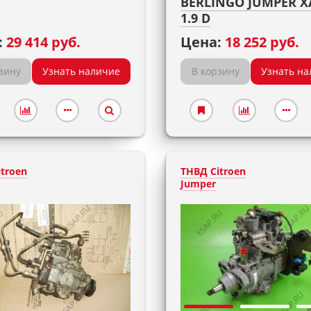
BERLINGO JUMPER X
1.9 D
:
29 414 руб.
Цена:
18 252 руб.
зину
Узнать наличие
В корзину
Узнать на
troen
ТНВД Citroen
Jumper