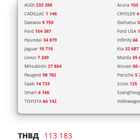
AUDI
233 350
Acura
103
CADILLAC
1 146
CRYSLER
4
Daewoo
9 759
Daihatsu
3
Ford
154 387
Ford USA
1
Hyundai
34 879
Infinity
66
Jaguar
10 710
Kia
32 687
Lexus
7 249
Mazda
55 
Mitsubishi
27 864
Nissan
60 
Peugeot
98 782
Porsche
5 
Saab
14 733
Scion
125
Smart
6 166
SsangYon
TOYOTA
66 142
Volkswag
ТНВД
113 183