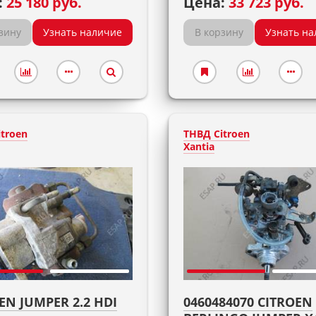
:
25 180 руб.
Цена:
33 723 руб.
зину
Узнать наличие
В корзину
Узнать на
troen
ТНВД Citroen
Xantia
EN JUMPER 2.2 HDI
0460484070 CITROEN