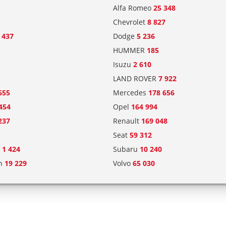
Alfa Romeo
25 348
Chevrolet
8 827
 437
Dodge
5 236
HUMMER
185
Isuzu
2 610
LAND ROVER
7 922
655
Mercedes
178 656
454
Opel
164 994
237
Renault
169 048
Seat
59 312
g
1 424
Subaru
10 240
en
19 229
Volvo
65 030