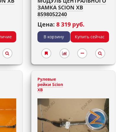
ON XB
МОДУЛЬ ЦЕНТРАЛЬНОГО
ЗАМКА SCION XB
8598052240
Цена:
8 319 руб.
личие
В корзину
Купить сейчас
Рулевые
рейки Scion
XB