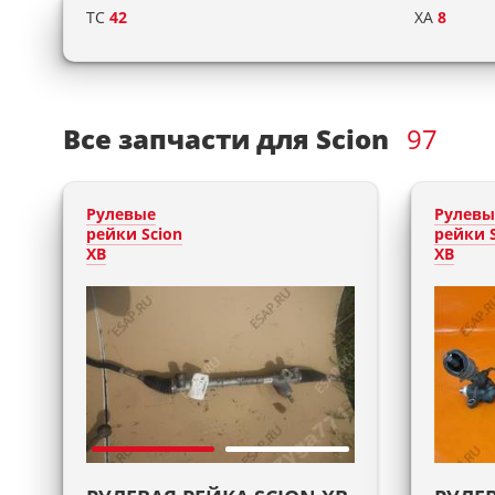
TC
42
XA
8
Все запчасти для Scion
97
Рулевые
Рулевы
рейки Scion
рейки 
XB
XB