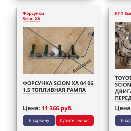
Форсунки
КПП Sci
Scion XA
TOYOT
ФОРСУНКА SCION XA 04 06
SCION
1.5 ТОПЛИВНАЯ РАМПА
ДВИГ
ПЕРЕ
Цена:
11 366 руб.
Цена
В корзину
Купить сейчас
В ко