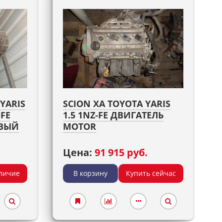
YARIS
SCION XA TOYOTA YARIS
-FE
1.5 1NZ-FE ДВИГАТЕЛЬ
ОВЫЙ
MOTOR
Цена:
91 915 руб.
личие
В корзину
Купить сейчас