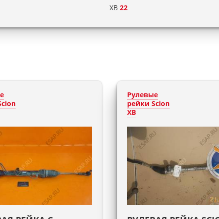
XB
22
е
Рулевые
Scion
рейки Scion
XB