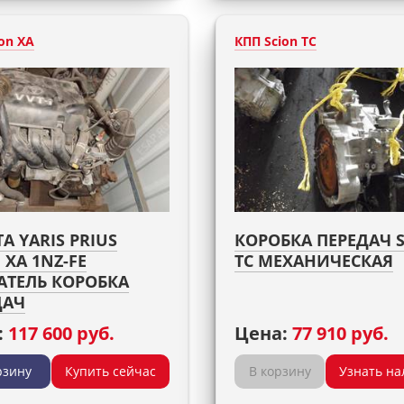
on XA
КПП Scion TC
A YARIS PRIUS
КОРОБКА ПЕРЕДАЧ 
 XA 1NZ-FE
TC МЕХАНИЧЕСКАЯ
АТЕЛЬ КОРОБКА
ДАЧ
:
117 600 руб.
Цена:
77 910 руб.
рзину
Купить сейчас
В корзину
Узнать на