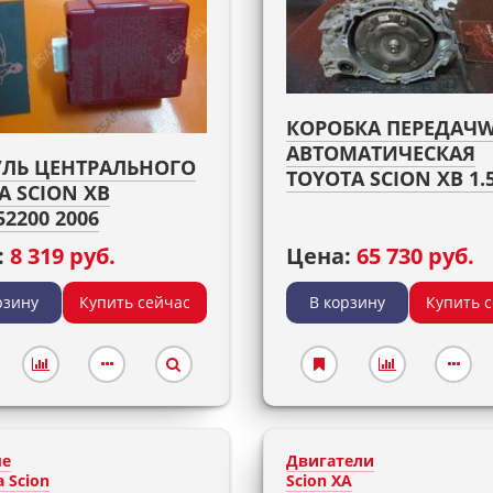
КОРОБКА ПЕРЕДАЧ
АВТОМАТИЧЕСКАЯ
ЛЬ ЦЕНТРАЛЬНОГО
TOYOTA SCION XB 1.5
А SCION XB
52200 2006
:
8 319 руб.
Цена:
65 730 руб.
рзину
Купить сейчас
В корзину
Купить 
ые
Двигатели
 Scion
Scion XA