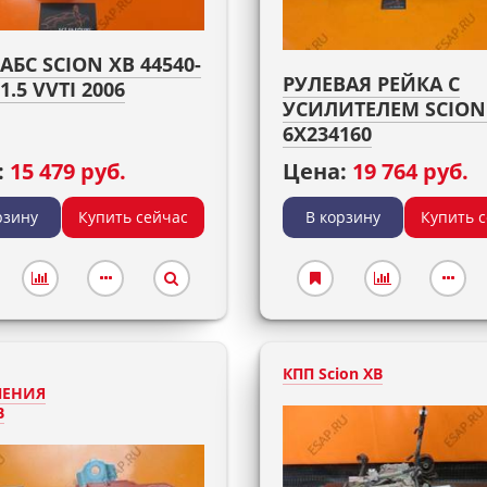
АБС SCION XB 44540-
РУЛЕВАЯ РЕЙКА С
1.5 VVTI 2006
УСИЛИТЕЛЕМ SCION
6X234160
:
15 479 руб.
Цена:
19 764 руб.
рзину
Купить сейчас
В корзину
Купить 
КПП Scion XB
ЛЕНИЯ
B