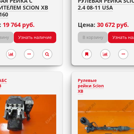
АЯ РЕЙКА С
РУЛЕВАЯ РЕЙКА SCI
ИТЕЛЕМ SCION XB
2.4 08-11 USA
160
:
19 764 руб.
Цена:
30 672 руб.
зину
Узнать наличие
В корзину
Узнать на
АБС
Рулевые
B
рейки Scion
XB