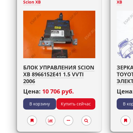
Scion XB
XB
БЛОК УПРАВЛЕНИЯ SCION
ЗЕРК
XB 8966152E41 1.5 VVTI
TOYOT
2006
ЭЛЕК
Цена:
10 706 руб.
Цена
В корзину
Купить сейчас
В ко