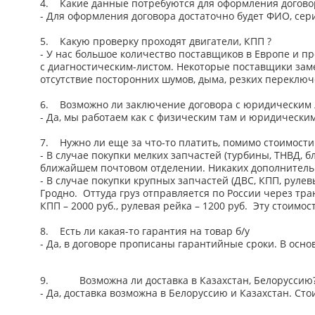
4. Какие данные потребуются для оформления догово
- Для оформления договора достаточно будет ФИО, серия
5. Какую проверку проходят двигатели, КПП ?
- У нас большое количество поставщиков в Европе и п
с диагностическим-листом. Некоторые поставщики заме
отсутствие посторонних шумов, дыма, резких переклю
6. Возможно ли заключение договора с юридическим
- Да, мы работаем как с физическим там и юридически
7. Нужно ли еще за что-то платить, помимо стоимости 
- В случае покупки мелких запчастей (турбины, ТНВД, 
ближайшем почтовом отделении. Никаких дополнительн
- В случае покупки крупных запчастей (ДВС, КПП, руле
Гродно. Оттуда груз отправляется по России через тр
КПП – 2000 руб., рулевая рейка – 1200 руб. Эту стоимо
8. Есть ли какая-то гарантия на товар б/у
- Да, в договоре прописаны гарантийные сроки. В осно
9. Возможна ли доставка в Казахстан, Белоруссию
- Да, доставка возможна в Белоруссию и Казахстан. Ст