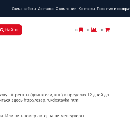
Схема работы
Доставка
О компании
Контакты
Гарантия и возвра
Найти
0
0
0
зку. Агрегаты (двигатели, кпп) в пределах 12 дней до
ься здесь http://esap.ru/dostavka.html
али. Или вин-номер авто, наши менеджеры