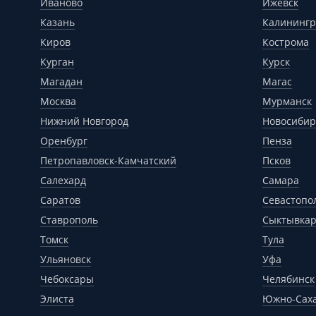
Иваново
Ижевск
Казань
Калинингр
Киров
Кострома
Курган
Курск
Магадан
Магас
Москва
Мурманск
Нижний Новгород
Новосибир
Оренбург
Пенза
Петропавловск-Камчатский
Псков
Салехард
Самара
Саратов
Севастопо
Ставрополь
Сыктывка
Томск
Тула
Ульяновск
Уфа
Чебоксары
Челябинск
Элиста
Южно-Сах