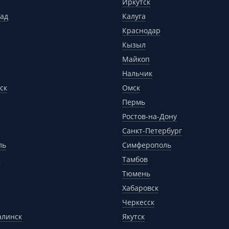
Иркутск
ад
Калуга
Краснодар
Кызыл
Майкоп
Нальчик
ск
Омск
Пермь
Ростов-на-Дону
Санкт-Петербург
ль
Симферополь
р
Тамбов
Тюмень
Хабаровск
Черкесск
алинск
Якутск